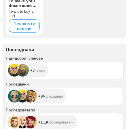
To make your
dream come
true
I want to buy a
car)
Прочетете
повече
Последвани
+3
Най-добри членове
+3
члена
+94
Последвани
+94
следвания
+1.1K
Последователи
+1.1K
последователи