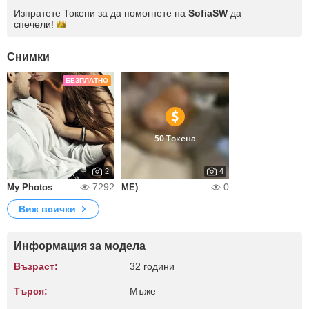
Изпратете Токени за да помогнете на
SofiaSW
да
спечели!
Снимки
БЕЗПЛАТНО
50 Токена
2
4
7292
0
My Photos
ME)
Виж всички
Информация за модела
Възраст:
32 години
Търся:
Мъже