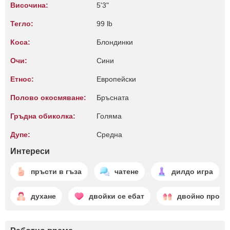
Височина:
5'3"
Тегло:
99 lb
Коса:
Блондинки
Очи:
Сини
Етнос:
Европейски
Полово окосмяване:
Бръсната
Гръдна обиколка:
Голяма
Дупе:
Среднa
Интереси
пръсти в гъза
чатене
дилдо игра
духане
двойки се ебат
двойно прони