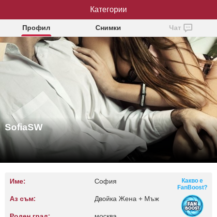
Категории
SofiaSW
Профил
Снимки
Чат
SofiaSW
Име:
София
Какво е
FanBoost?
Аз съм:
Двойка Жена + Мъж
Роден град:
москва